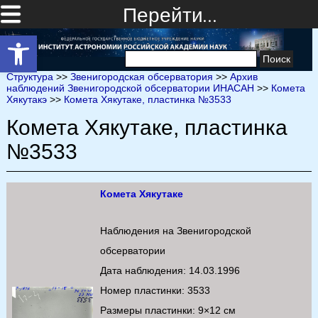
Перейти…
Открыть панель инструментов
Найти:
Структура
>>
Звенигородская обсерватория
>>
Архив
наблюдений Звенигородской обсерватории ИНАСАН
>>
Комета
Хякутакэ
>>
Комета Хякутаке, пластинка №3533
Комета Хякутаке, пластинка
№3533
Комета Хякутаке
Наблюдения на Звенигородской
обсерватории
Дата наблюдения: 14.03.1996
Номер пластинки: 3533
Размеры пластинки: 9×12 см