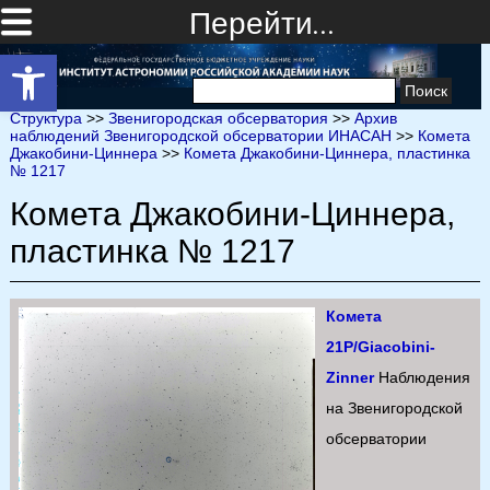
Перейти…
Открыть панель инструментов
Найти:
Структура
>>
Звенигородская обсерватория
>>
Архив
наблюдений Звенигородской обсерватории ИНАСАН
>>
Комета
Джакобини-Циннера
>>
Комета Джакобини-Циннера, пластинка
№ 1217
Комета Джакобини-Циннера,
пластинка № 1217
Комета
21P/Giacobini-
Zinner
Наблюдения
на Звенигородской
обсерватории