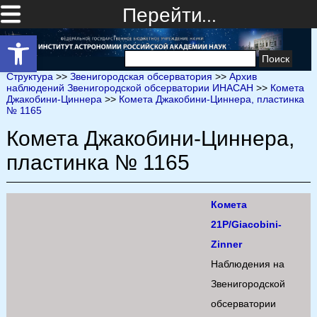
Перейти…
Открыть панель инструментов
Найти:
Структура
>>
Звенигородская обсерватория
>>
Архив
наблюдений Звенигородской обсерватории ИНАСАН
>>
Комета
Джакобини-Циннера
>>
Комета Джакобини-Циннера, пластинка
№ 1165
Комета Джакобини-Циннера,
пластинка № 1165
Комета
21P/Giacobini-
Zinner
Наблюдения на
Звенигородской
обсерватории