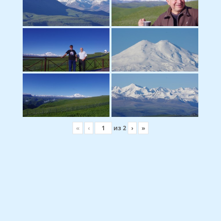
«
‹
из
2
›
»