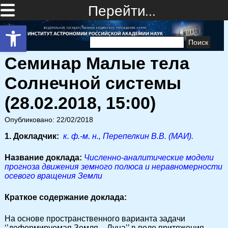
Перейти…
Открыть панель инструментов
Найти:
Семинар Малые тела
Солнечной системы
(28.02.2018, 15:00)
Опубликовано: 22/02/2018
1. Докладчик:
к. ф.-м. н., Перепелкин В.В. (МАИ).
Название доклада:
Численно-аналитические модели
прогноза движения земного полюса и неравномерности
осевого вращения Земли
Краткое содержание доклада:
На основе пространственного варианта задачи
‘’деформируемая Земля – Луна’’ в поле притяжения