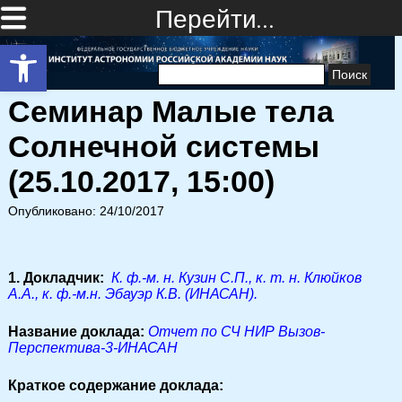
Перейти…
Открыть панель инструментов
Найти:
Семинар Малые тела
Солнечной системы
(25.10.2017, 15:00)
Опубликовано: 24/10/2017
1. Докладчик:
К. ф.-м. н. Кузин С.П., к. т. н. Клюйков
А.А., к. ф.-м.н. Эбауэр К.В. (ИНАСАН).
Название доклада:
Отчет по СЧ НИР Вызов-
Перспектива-3-ИНАСАН
Краткое содержание доклада: