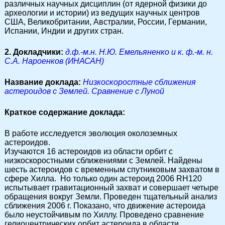
различных научных дисциплин (от ядерной физики до
археологии и истории) из ведущих научных центров
США, Великобритании, Австралии, России, Германии,
Испании, Индии и других стран.
2. Докладчики:
д.ф.-м.н. Н.Ю. Емельяненко и к. ф.-м. н.
С.А. Нароенков (ИНАСАН)
Название доклада:
Низкоскоростные сближения
астероидов с Землей. Сравнение с Луной
Краткое содержание доклада:
В работе исследуется эволюция околоземных
астероидов.
Изучаются 16 астероидов из области орбит с
низкоскоростными сближениями с Землей. Найдены
шесть астероидов с временным спутниковым захватом в
сфере Хилла. Но только один астероид 2006 RH120
испытывает гравитационный захват и совершает четыре
обращения вокруг Земли. Проведен тщательный анализ
сближения 2006 г. Показано, что движение астероида
было неустойчивым по Хиллу. Проведено сравнение
гелиоцентрических орбит астероида в области