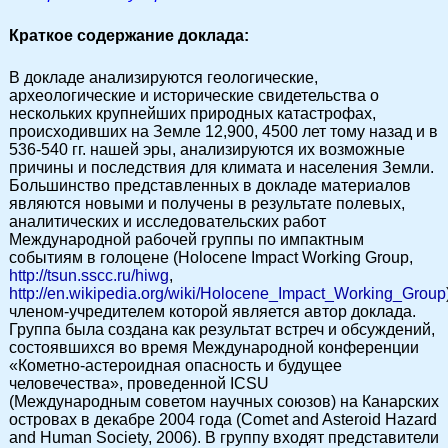
Краткое содержание доклада:
В докладе анализируются геологические,
археологические и исторические свидетельства о
нескольких крупнейших природных катастрофах,
происходивших на Земле 12,900, 4500 лет тому назад и в
536-540 гг. нашей эры, анализируются их возможные
причины и последствия для климата и населения Земли.
Большинство представленных в докладе материалов
являются новыми и получены в результате полевых,
аналитических и исследовательских работ
Международной рабочей группы по импактным
событиям в голоцене (Holocene Impact Working Group,
http://tsun.sscc.ru/hiwg
,
http://en.wikipedia.org/wiki/Holocene_Impact_Working_Group
членом-учредителем которой является автор доклада.
Группа была создана как результат встреч и обсуждений,
состоявшихся во время Международной конференции
«Кометно-астероидная опасность и будущее
человечества», проведенной ICSU
(Международным советом научных союзов) на Канарских
островах в декабре 2004 года (Comet and Asteroid Hazard
and Human Society, 2006). В группу входят представители