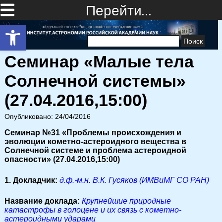
Перейти…
Открыть панель инструментов
Найти:
Семинар «Малые тела
Солнечной системы»
(27.04.2016,15:00)
Опубликовано: 24/04/2016
Семинар №31 «Проблемы происхождения и
эволюции кометно-астероидного вещества в
Солнечной системе и проблема астероидной
опасности» (27.04.2016,15:00)
1. Докладчик:
д.ф.-м.н. В.К. Гусяков (ИМВиМГ СО РАН)
Название доклада:
Крупнейшие природные
катастрофы в голоцене и их связь с кометно-
астероидными ударами