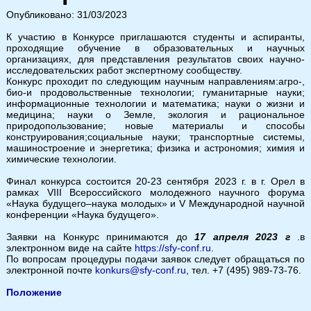
Опубликовано: 31/03/2023
К участию в Конкурсе приглашаются студенты и аспиранты,
проходящие обучение в образовательных и научных
организациях, для представления результатов своих научно-
исследовательских работ экспертному сообществу.
Конкурс проходит по следующим научным направлениям:агро-,
био-и продовольственные технологии; гуманитарные науки;
информационные технологии и математика; науки о жизни и
медицина; науки о Земле, экология и рациональное
природопользование; новые материалы и способы
конструирования;социальные науки; транспортные системы,
машиностроение и энергетика; физика и астрономия; химия и
химические технологии.
Финал конкурса состоится 20-23 сентября 2023 г. в г. Орел в
рамках VIII Всероссийского молодежного научного форума
«Наука будущего–наука молодых» и V Международной научной
конференции «Наука будущего».
Заявки на Конкурс принимаются до
17 апреля 2023 г
.в
электронном виде на сайте
https://sfy-conf.ru
.
По вопросам процедуры подачи заявок следует обращаться по
электронной почте
konkurs@sfy-conf.ru
, тел.
+7 (495) 989-73-76
.
Положение