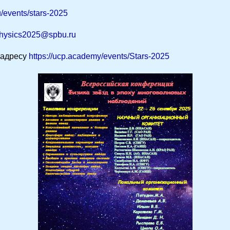
u/events/stars-2025
.physics2025@spbu.ru
 адресу
https://ucp.academy/events/Stars-2025