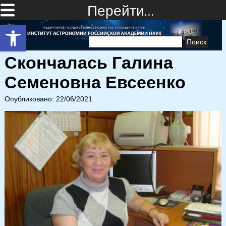
Перейти…
Открыть панель инструментов
Найти:
Скончалась Галина
Семеновна Евсеенко
Опубликовано: 22/06/2021