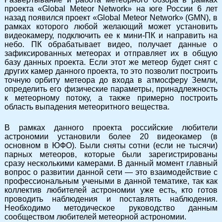
проекта «Global Meteor Network» на юге России 6 лет
назад появился проект «Global Meteor Network» (GMN), в
рамках которого любой желающий может установить
видеокамеру, подключить ее к мини-ПК и направить на
небо. ПК обрабатывает видео, получает данные о
зафиксированных метеорах и отправляет их в общую
базу данных проекта. Если этот же метеор будет снят с
других камер данного проекта, то это позволит построить
точную орбиту метеора до входа в атмосферу Земли,
определить его физические параметры, принадлежность
к метеорному потоку, а также примерно построить
область выпадения метеоритного вещества.
В рамках данного проекта российские любители
астрономии установили более 20 видеокамер (в
основном в ЮФО). Были сняты сотни (если не тысячи)
парных метеоров, которые были зарегистрированы
сразу несколькими камерами. В данный момент главный
вопрос о развитии данной сети — это взаимодействие с
профессиональным учеными в данной тематике, так как
коллектив любителей астрономии уже есть, кто готов
проводить наблюдения и поставлять наблюдения.
Необходимо методическое руководство данным
сообществом любителей метеорной астрономии.