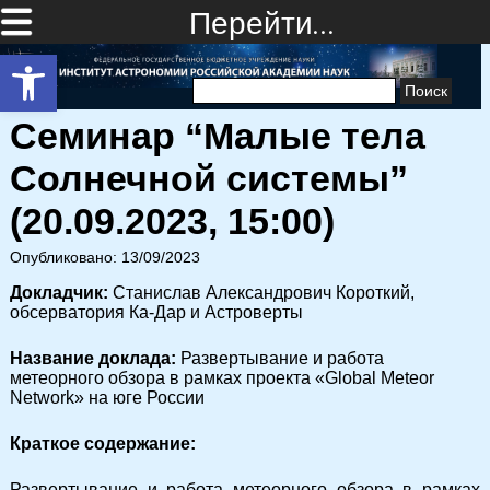
Перейти…
Открыть панель инструментов
Найти:
Семинар “Малые тела
Солнечной системы”
(20.09.2023, 15:00)
Опубликовано: 13/09/2023
Докладчик:
Станислав Александрович Короткий,
обсерватория Ка-Дар и Астроверты
Название доклада:
Развертывание и работа
метеорного обзора в рамках проекта «Global Meteor
Network» на юге России
Краткое содержание:
Развертывание и работа метеорного обзора в рамках