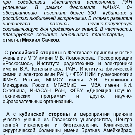
при содействии Института астрономии РАН
успешным. В рамках Фестиваля NAUKA 0+
обсерваторию посетили более 300 кубинских и
российских любителей астрономии. В планах развития
института развить научно-популярную
составляющую для продвижения знаний. В частности,
планируется создание небольшого планетария»
, —
отметил
Михаил Сачков
.
С
российской стороны
в Фестивале приняли участие
ученые из МГУ имени М.В. Ломоносова, Госкорпорации
«Роскосмос», Института радиотехники и электроники
имени В.А. Котельникова РАН, Института физической
химии и электрохимии РАН, ФГБУ НИИ пульмонологии
ФМБА России, МГМСУ имени А.И. Евдокимова
Минздрава России, МГАВМиБ — МВА имени К.И.
Скрябина, ИНАСАН РАН, ФГБУ «Дирекция научно-
технических программ» и других научно-
образовательных организаций.
А с
кубинской стороны
в мероприятии приняли
участие ученые из Гаванского университета, Центра
генной инженерии и биотехнологии, Клинической
хирургической больницы имени Братьев Амейхейрас,