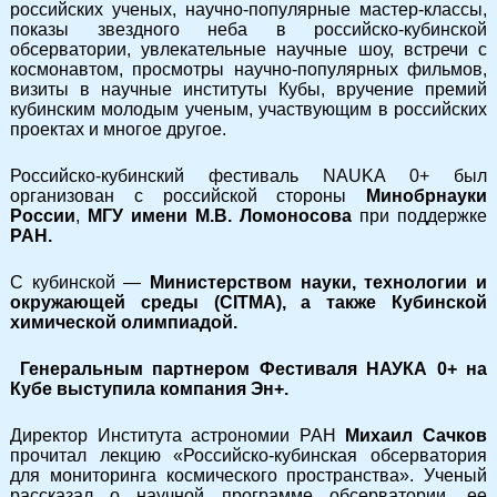
российских ученых, научно-популярные мастер-классы,
показы звездного неба в российско-кубинской
обсерватории, увлекательные научные шоу, встречи с
космонавтом, просмотры научно-популярных фильмов,
визиты в научные институты Кубы, вручение премий
кубинским молодым ученым, участвующим в российских
проектах и многое другое.
Российско-кубинский фестиваль NAUKA 0+ был
организован с российской стороны
Минобрнауки
России
,
МГУ имени М.В. Ломоносова
при поддержке
РАН.
С кубинской —
Министерством науки, технологии и
окружающей среды (CITMA), а также Кубинской
химической олимпиадой.
Генеральным партнером Фестиваля НАУКА 0+ на
Кубе выступила компания Эн+.
Директор Института астрономии РАН
Михаил Сачков
прочитал лекцию «Российско-кубинская обсерватория
для мониторинга космического пространства». Ученый
рассказал о научной программе обсерватории, ее