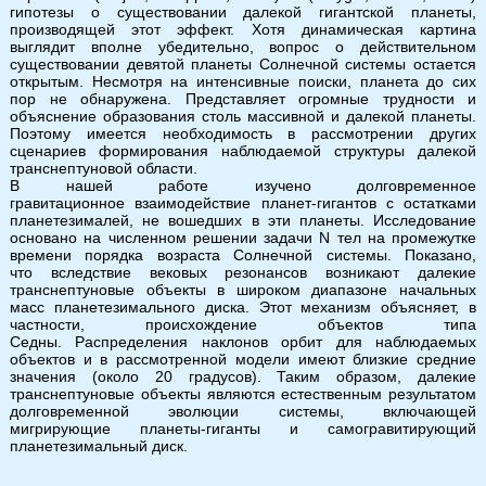
гипотезы о существовании далекой гигантской планеты,
производящей этот эффект. Хотя динамическая картина
выглядит вполне убедительно, вопрос о действительном
существовании девятой планеты Солнечной системы остается
открытым. Несмотря на интенсивные поиски, планета до сих
пор не обнаружена. Представляет огромные трудности и
объяснение образования столь массивной и далекой планеты.
Поэтому имеется необходимость в рассмотрении других
сценариев формирования наблюдаемой структуры далекой
транснептуновой области.
В нашей работе изучено долговременное
гравитационное взаимодействие планет-гигантов с остатками
планетезималей, не вошедших в эти планеты. Исследование
основано на численном решении задачи N тел на промежутке
времени порядка возраста Солнечной системы. Показано,
что вследствие вековых резонансов возникают далекие
транснептуновые объекты в широком диапазоне начальных
масс планетезимального диска. Этот механизм объясняет, в
частности, происхождение объектов типа
Седны. Распределения наклонов орбит для наблюдаемых
объектов и в рассмотренной модели имеют близкие средние
значения (около 20 градусов). Таким образом, далекие
транснептуновые объекты являются естественным результатом
долговременной эволюции системы, включающей
мигрирующие планеты-гиганты и самогравитирующий
планетезимальный диск.