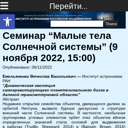
Перейти…
Открыть панель инструментов
Найти:
Семинар “Малые тела
Солнечной системы” (9
ноября 2022, 15:00)
Опубликовано: 06/11/2022
Емельяненко Вячеслав Васильевич —
Институт астрономии
РАН
“Динамическая эволюция
самогравитирующего планетезимального диска в
далекой транснептуновой области”
Абстракт
Недавнее открытие семейства объектов, движущихся далеко за
орбитой Нептуна, вызвало бурную дискуссию о структуре
внешней части Солнечной системы. В частности, необычная
группировка угловых элементов орбит этих объектов вблизи
определенных значений стала основой для выдвижения
в работах (Trujillo, Sheppard, 2014) и (Batygin, Brown, 2016)