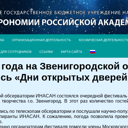
УКА
ОРГАНИЗАЦИОННАЯ ДЕЯТЕЛЬНОСТЬ
КОСМИЧЕСКАЯ ДЕЯТЕЛЬНОСТ
ДЛЯ СОТРУДНИКОВ
ССЫЛКИ
КАРТА САЙТА
9 года на Звенигородской
сь «Дни открытых дверей
ой обсерватории ИНАСАН состоялся очередной фестиваль 
 творчества г.о. Звенигород. В этот раз количество гост
ись по телескопам обсерватории и послушали научно-попу
пиранты ИНАСАН. К сожалению, погода позволила прове
о.
онно организаторам фестиваля помогли члены Московского