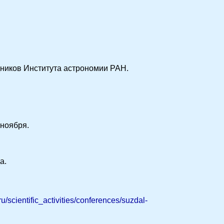
удников Института астрономии РАН.
 ноября.
а.
u/scientific_activities/conferences/suzdal-