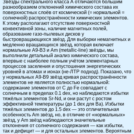
Звёзды спектрального класса А отличаются большим
разнообразием отклонений химического состава их
поверхностных слоёв от космической (= нормальной =
солнечной) распространённости химических элементов.
К этому располагают отсутствие поверхностной
конвективной зоны, наличие магнитных полей,
образование газо-пылевых дисков у
быстровращающихся звёзд. Для выборки немагнитных и
медленно вращающихся звёзд, которая включает
нормальные А9-В3 и Am (metallic-line) звёзды, мы
выполнили детальный анализ химического состава,
впервые с наиболее полным учётом элементарных
процессов заселения и опустошения энергетических
уровней в атомах и ионах (не-ЛТР подход). Показано, что
у нормальных А9-В9 звёзд кривая распространённости
элементов не является полностью нормальной:
содержание элементов от С до Fe совпадает с
солнечным в пределах 0.1 dex, но наблюдаются избытки
тяжёлых элементов Sr-Nd, и они растут с ростом
эффективной температуры (до 1 dex для Ва). Избытки
тяжёлых элементов до 1.5 dex — это отличительная
особенность Am звёзд, но, в отличие от «нормальных»
звёзд, у Am звёзд наблюдаются значительные
отклонения от солнечного содержания — как избытки,
так и дефицит — и для остальных элементов. Вероятным