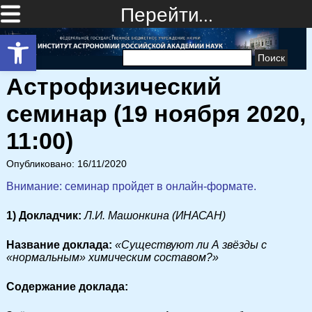
Перейти…
Открыть панель инструментов
Найти:
Астрофизический
семинар (19 ноября 2020,
11:00)
Опубликовано: 16/11/2020
Внимание: семинар пройдет в онлайн-формате.
1) Докладчик:
Л.И. Машонкина (ИНАСАН)
Название доклада:
«Существуют ли А звёзды с
«нормальным» химическим составом?»
Cодержание доклада: