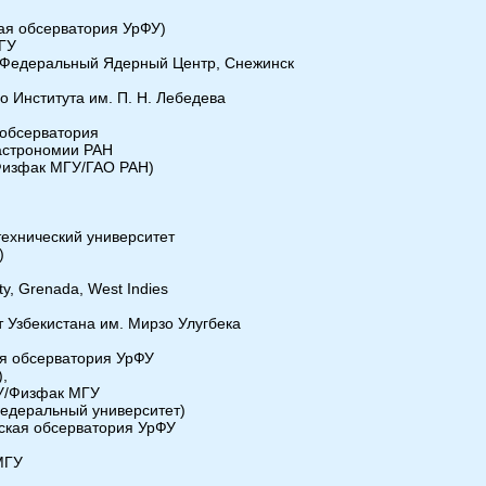
ая обсерватория УрФУ)
бГУ
 Федеральный Ядерный Центр, Снежинск
о Института им. П. Н. Лебедева
 обсерватория
 астрономии РАН
Физфак МГУ/ГАО РАН)
ехнический университет
)
ity, Grenada, West Indies
т Узбекистана им. Мирзо Улугбека
я обсерватория УрФУ
,
ГУ/Физфак МГУ
едеральный университет)
ская обсерватория УрФУ
МГУ