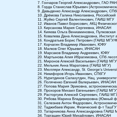
Гончаров Георгий Александрович, ГАО РАН
Горда Станислав Юрьевич (Астрономическ
Давыденко Александр Александрович, СП
Дрёмова Галина Николаевна, Российский
Жуйко Сергей Валентинович, ГАИШ МГУ
Иванов Павел Борисович, АКЦ Физическог
Кирсанова Мария Сергеевна, ИНАСАН
Кияева Ольга Вениаминовна, Пулковская
Ковалева Дана Александровна, Институт
Кондратьев Борис Петрович (ГАИШ МГУ/
Корчагин Владимир Иванович, ЮФУ
Малков Олег Юрьевич, ИНАСАН
Марсаков Владимир Андреевич, ЮФУ
Мартынова Алия Ибрагимовна, СПб лесот
Миронов Алексей Васильевич (ГАИШ МГУ
Мельник Aнна Маратовна (ГАИШ МГУ)
Мюлляри Александр
, St. George’s Univers
Никифоров Игорь Иванович, СПбГУ
Нуритдинов Салахутдин, Нац. университе
Поляченко Евгений Валерьевич, ИНАСАН
Попова Мария Эриковна, астрономическа
Прохоров Михаил Евгеньевич (ГАИШ МГУ)
Расторгуев Алексей Сергеевич, ГАИШ М
Рябова Марина Владимировна (Южный ф
Селезнев Антон Федорович, Астрономиче
Таджибаев Икрам, Физическиё ф-т ТашГУ
Татарникова Анна Александровна ГАИШ 
Торгашин Юрий Михайлович, ИНАСАН