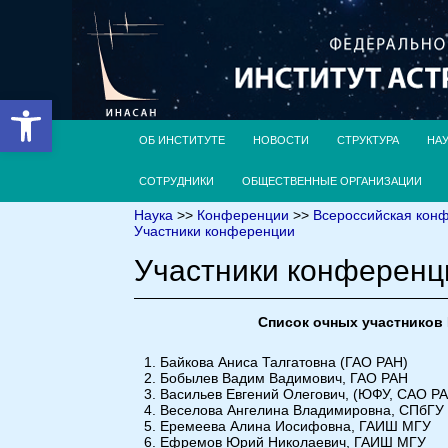
Открыть панель инструментов
ОБ ИНСТИТУТЕ
НОВОСТИ
СТРУКТУРА
НА
СОТРУДНИКИ
ОБЩЕСТВЕННЫЕ ОРГАНИЗАЦИИ
Наука
>>
Конференции
>>
Всероссийская кон
Участники конференции
Участники конференц
Список очных участников 
Байкова Аниса Талгатовна (ГАО РАН)
Бобылев Вадим Вадимович, ГАО РАН
Васильев Евгений Олегович, (ЮФУ, САО Р
Веселова Ангелина Владимировна, СПбГУ
Еремеева Алина Иосифовна, ГАИШ МГУ
Ефремов Юрий Николаевич, ГАИШ МГУ