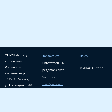
ФГБУН Институт
Карта сайта
Войти
астрономии
Ответственный
Российской
© ИНАСАН 2016
редактор сайта:
академии наук
Web-master:
119017 г. Москва,
www@inasan.ru
ул. Пятницкая, д. 48
тел: 7(495)951-54-
61, факс:
7(495)951-55-57
e-mail: