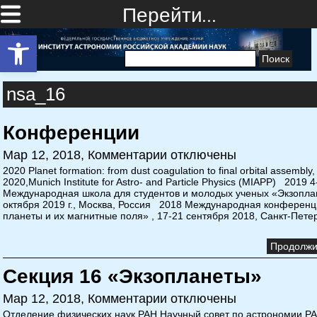
Перейти…
Открыть панель инструментов
Найти:
nsa_16
Конференции
Мар 12, 2018,
Комментарии отключены
2020 Planet formation: from dust coagulation to final orbital assembly
2020,Munich Institute for Astro- and Particle Physics (MIAPP) 2019 4
Международная школа для студентов и молодых ученых «Экзопла
октября 2019 г., Москва, Россия 2018 Международная конференц
планеты и их магнитные поля» , 17-21 сентября 2018, Санкт-Петер
Продолжит
Секция 16 «Экзопланеты»
Мар 12, 2018,
Комментарии отключены
Отделение физических наук РАН Научный совет по астрономии РА