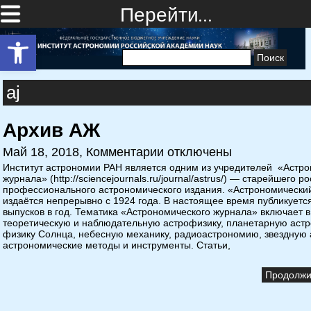
Перейти…
Открыть панель инструментов
Найти:
aj
Архив АЖ
Май 18, 2018,
Комментарии отключены
Институт астрономии РАН является одним из учредителей «Астро
журнала» (http://sciencejournals.ru/journal/astrus/) — старейшего р
профессионального астрономического издания. «Астрономически
издаётся непрерывно с 1924 года. В настоящее время публикуетс
выпусков в год. Тематика «Астрономического журнала» включает в
теоретическую и наблюдательную астрофизику, планетарную астр
физику Солнца, небесную механику, радиоастрономию, звездную
астрономические методы и инструменты. Статьи,
Продолжит