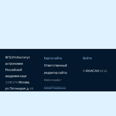
ФГБУН Институт
Карта сайта
Войти
астрономии
Ответственный
Российской
© ИНАСАН 2016
редактор сайта:
академии наук
Web-master:
119017 г. Москва,
www@inasan.ru
ул. Пятницкая, д. 48
тел: 7(495)951-54-
61, факс:
7(495)951-55-57
e-mail: